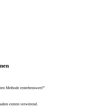
enen
iten Methode erstrebenswert?"
halten extrem verwirrend.