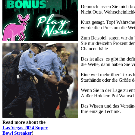
Dennoch lassen Sie mich bre
Nicht Outs, Wahrscheinlichke
Kurz gesagt, Topf Wahrschei
werde dich Preis um die Wett
Zum Beispiel, sagen wir du 
Sie nur dreizehn Prozent der
Chancen hätte.
Das ist alles, es gibt ihn d
die Wette, dann haben Sie vi
Eine weit mehr über Texas ho
Starthände oder die Größe d
Wenn Sie in der Lage zu ent
Außer Hold'em Pot Wahrschei
Das Wissen und das Verstän
Ihre einzige Technik.
Read more about the
Las Vegas 2024 Super
Bowl Streaker
!