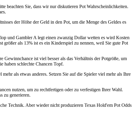
te beachten Sie, dass wir nur diskutieren Pot Wahrscheinlichkeiten.
hes.
ltnisses der Höhe der Geld in den Pot, um die Menge des Geldes es
Flop und Gambler A legt einen zwanzig Dollar wetten es wird Kosten
t größer als 13% ist es ein Kinderspiel zu nennen, weil Sie gute Pot
hre Gewinnchance ist viel besser als das Verhältnis der Potgröße, um
 Sie haben schlechte Chancen Topf.
mehr als etwas anderes. Setzen Sie auf die Spieler viel mehr als Ihre
cen nutzen, um zu rechtfertigen oder zu verfestigen Ihrer Wahl.
s zu generieren.
iche Technik. Aber wieder nicht produzieren Texas Hold'em Pot Odds