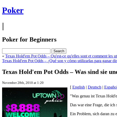
Poker
|
Poker for Beginners
«
Texas Hold'em Pot Odds – Qu'est-ce qu'elles sont et comment les ut
Texas Hold'em Pot Odds – ¿Qué son y cómo utilizarlas para ganar di
Texas Hold'em Pot Odds – Was sind sie un
November 28th, 2010 at 1:20
[
English
|
Deutsch
|
Españo
"Was genau ist Texas Hold'e
Das war eine Frage, die ich
Ein Problem, sich daran zu 