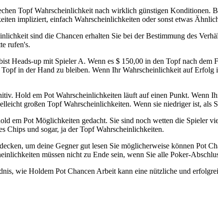
chen Topf Wahrscheinlichkeit nach wirklich günstigen Konditionen. Bit
iten impliziert, einfach Wahrscheinlichkeiten oder sonst etwas Ähnlic
nlichkeit sind die Chancen erhalten Sie bei der Bestimmung des Verhä
e rufen's.
bist Heads-up mit Spieler A. Wenn es $ 150,00 in den Topf nach dem 
 Topf in der Hand zu bleiben. Wenn Ihr Wahrscheinlichkeit auf Erfolg is
efinitiv. Hold em Pot Wahrscheinlichkeiten läuft auf einen Punkt. Wenn I
elleicht großen Topf Wahrscheinlichkeiten. Wenn sie niedriger ist, als
ld em Pot Möglichkeiten gedacht. Sie sind noch wetten die Spieler viel 
es Chips und sogar, ja der Topf Wahrscheinlichkeiten.
decken, um deine Gegner gut lesen Sie möglicherweise können Pot Chan
nlichkeiten müssen nicht zu Ende sein, wenn Sie alle Poker-Abschlus
dnis, wie Holdem Pot Chancen Arbeit kann eine nützliche und erfolgre