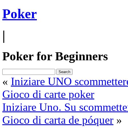
Poker
|
Poker for Beginners
«
Iniziare UNO scommettere
Gioco di carte poker
Iniziare Uno. Su scommette
Gioco di carta de póquer
»